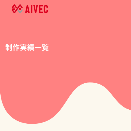
内
容
を
ス
キ
制作実績一覧
ッ
プ