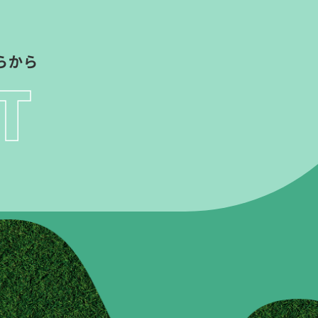
らから
T