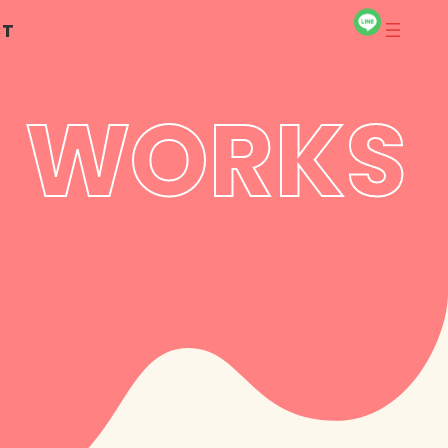
CT
WORKS