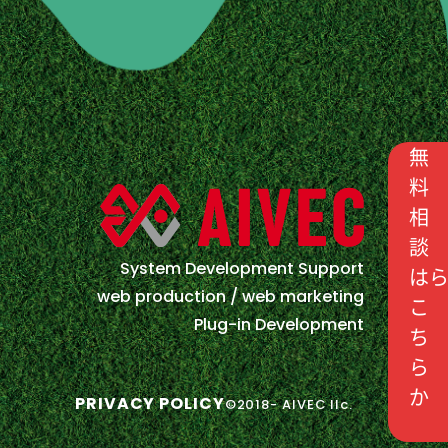
無
料
相
談
こ
ち
ら
か
System Development Support
web production / web marketing
Plug-in Development
PRIVACY POLICY
©2018- AIVEC llc.