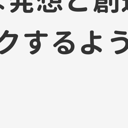
な
発
想
と
創
ク
す
る
よ