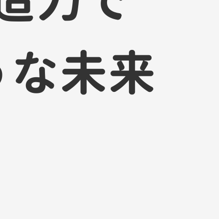
造
力
で
う
な
未
来