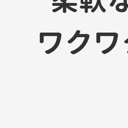
柔
軟
ワ
ク
ワ